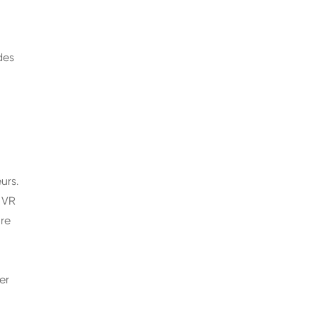
des
urs.
e VR
ore
er