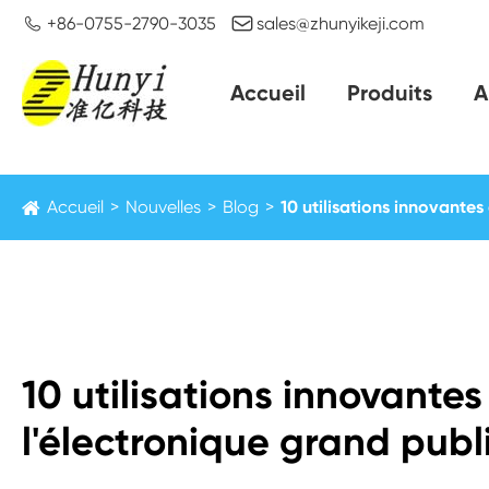


+86-0755-2790-3035
sales@zhunyikeji.com
Accueil
Produits
A
Accueil
Nouvelles
Blog
10 utilisations innovante
10 utilisations innovante
l'électronique grand publ