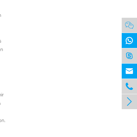
n


s
an



ir

n
on.