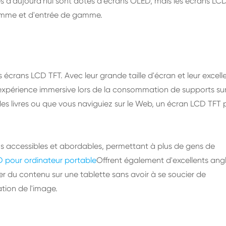
d'aujourd'hui sont dotés d'écrans OLED, mais les écrans LC
gamme et d'entrée de gamme.
s écrans LCD TFT. Avec leur grande taille d'écran et leur excell
 expérience immersive lors de la consommation de supports su
 des livres ou que vous naviguiez sur le Web, un écran LCD TFT 
us accessibles et abordables, permettant à plus de gens de
D pour ordinateur portable
Offrent également d'excellents ang
er du contenu sur une tablette sans avoir à se soucier de
tion de l'image.