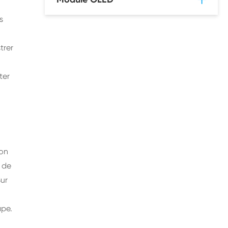
s
trer
ter
ion
t de
Sur
ape.