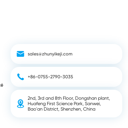

sales@zhunyikeji.com

+86-0755-2790-3035
té
2nd, 3rd and 8th Floor, Dongshan plant,

Huafeng First Science Park, Sanwei,
Bao'an District, Shenzhen, China