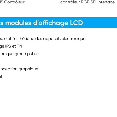
1S Contrôleur
contrôleur RGB SPI Interface
s modules d'affichage LCD
le et l'esthétique des appareils électroniques
age IPS et TN
tronique grand public
onception graphique
if