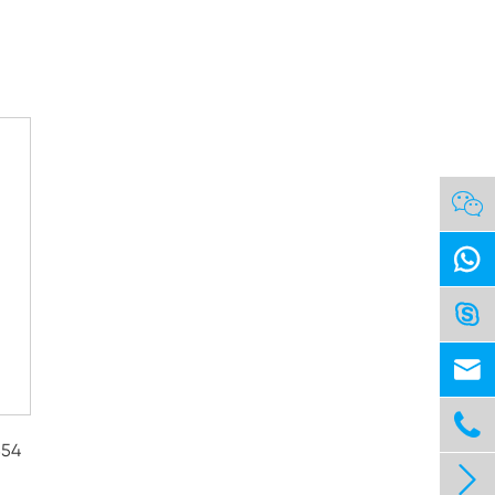





854
