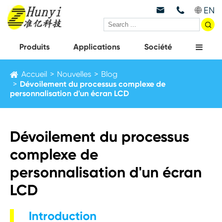
EN



Produits
Applications
Société
Accueil
Nouvelles
Blog
Dévoilement du processus complexe de
personnalisation d'un écran LCD
Dévoilement du processus
complexe de
personnalisation d'un écran
LCD
Introduction