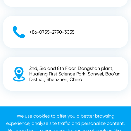

+86-0755-2790-3035
2nd, 3rd and 8th Floor, Dongshan plant,

Huafeng First Science Park, Sanwei, Bao'an
District, Shenzhen, China
Droit d'auteur ©
Shenzhen Zhunyi Technology Co., Ltd.
We use cookies to offer you a better browsing
Tous droits réservés.
experience, analyze site traffic and personalize content.
Plan du site
Politique de confidentialité
By using this site, you agree to our use of cookies. Visit