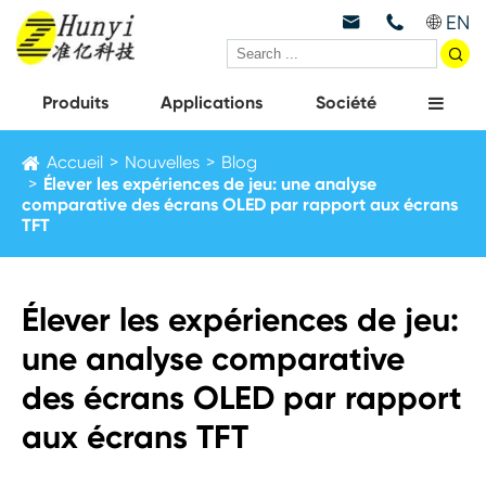
EN



Produits
Applications
Société
Accueil
Nouvelles
Blog
Élever les expériences de jeu: une analyse
comparative des écrans OLED par rapport aux écrans
TFT
Élever les expériences de jeu:
une analyse comparative
des écrans OLED par rapport
aux écrans TFT