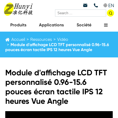
EN



Produits
Applications
Société
Accueil
Ressources
Vidéo
Module d'affichage LCD TFT personnalisé 0.96-15.6
pouces écran tactile IPS 12 heures Vue Angle
Module d'affichage LCD TFT
personnalisé 0.96-15.6
pouces écran tactile IPS 12
heures Vue Angle