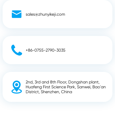

sales@zhunyikeji.com

+86-0755-2790-3035
2nd, 3rd and 8th Floor, Dongshan plant,

Huafeng First Science Park, Sanwei, Bao'an
District, Shenzhen, China