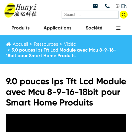
EN



Produits
Applications
Société
Accueil
Ressources
Vidéo
9.0 pouces Ips Tft Lcd Module avec Mcu 8-9-16-
18bit pour Smart Home Produits
9.0 pouces Ips Tft Lcd Module
avec Mcu 8-9-16-18bit pour
Smart Home Produits