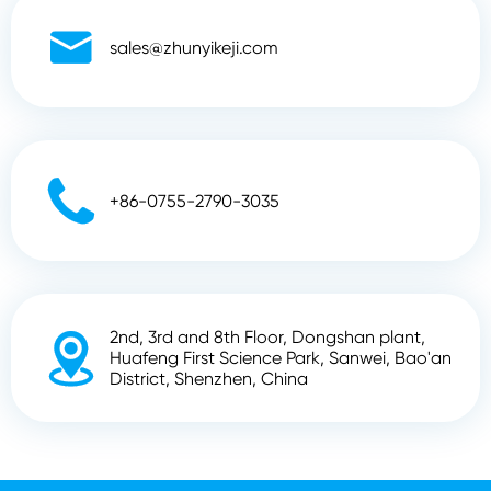

sales@zhunyikeji.com

+86-0755-2790-3035
2nd, 3rd and 8th Floor, Dongshan plant,

Huafeng First Science Park, Sanwei, Bao'an
District, Shenzhen, China
Droit d'auteur ©
Shenzhen Zhunyi Technology Co., Ltd.