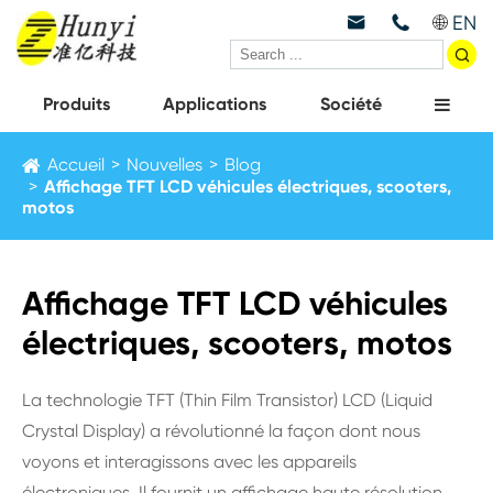
EN



Produits
Applications
Société
Accueil
Nouvelles
Blog
Affichage TFT LCD véhicules électriques, scooters,
motos
Affichage TFT LCD véhicules
électriques, scooters, motos
La technologie TFT (Thin Film Transistor) LCD (Liquid
Crystal Display) a révolutionné la façon dont nous
voyons et interagissons avec les appareils
électroniques. Il fournit un affichage haute résolution,