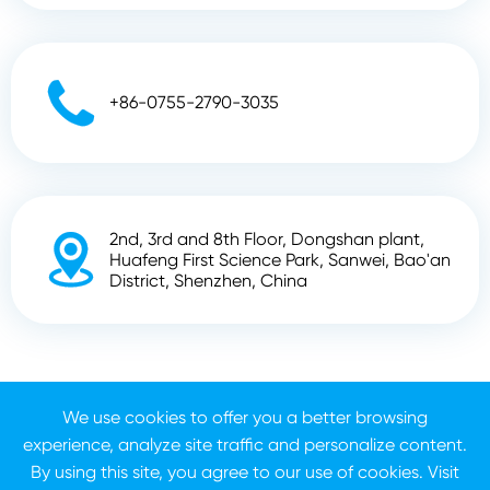

+86-0755-2790-3035
2nd, 3rd and 8th Floor, Dongshan plant,

Huafeng First Science Park, Sanwei, Bao'an
District, Shenzhen, China
Droit d'auteur ©
Shenzhen Zhunyi Technology Co., Ltd.
Tous droits réservés.
We use cookies to offer you a better browsing
experience, analyze site traffic and personalize content.
Plan du site
Politique de confidentialité
By using this site, you agree to our use of cookies. Visit