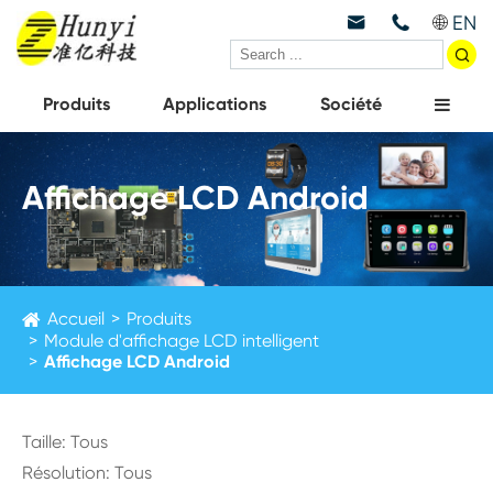
EN



Produits
Applications
Société
Affichage LCD Android
Accueil
Produits
Module d'affichage LCD intelligent
Affichage LCD Android
Taille: Tous
Résolution: Tous