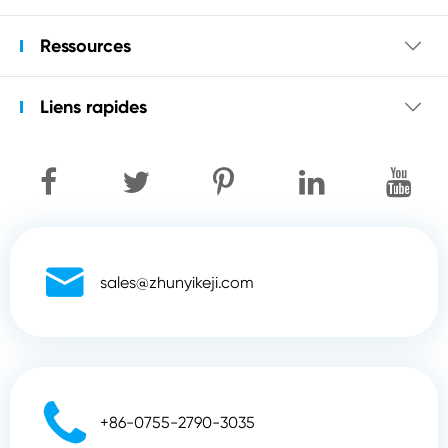
Ressources

Liens rapides


sales@zhunyikeji.com

+86-0755-2790-3035