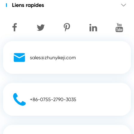
Liens rapides


sales@zhunyikeji.com

+86-0755-2790-3035