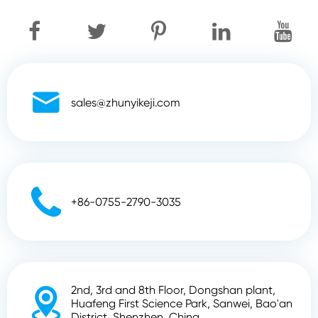

sales@zhunyikeji.com

+86-0755-2790-3035
2nd, 3rd and 8th Floor, Dongshan plant,

Huafeng First Science Park, Sanwei, Bao'an
District, Shenzhen, China