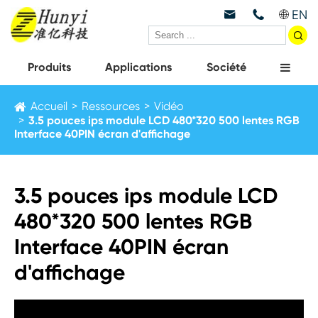
EN



Produits
Applications
Société
Accueil
Ressources
Vidéo
3.5 pouces ips module LCD 480*320 500 lentes RGB
Interface 40PIN écran d'affichage
3.5 pouces ips module LCD
480*320 500 lentes RGB
Interface 40PIN écran
d'affichage