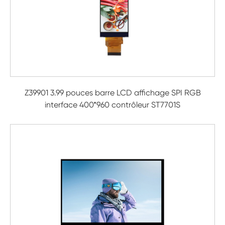
Z39901 3.99 pouces barre LCD affichage SPI RGB
interface 400*960 contrôleur ST7701S