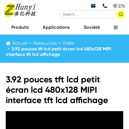
EN



Produits
Applications
Société
Accueil
Ressources
Vidéo
3.92 pouces tft lcd petit écran lcd 480x128 MIPI
interface tft lcd affichage
3.92 pouces tft lcd petit
écran lcd 480x128 MIPI
interface tft lcd affichage