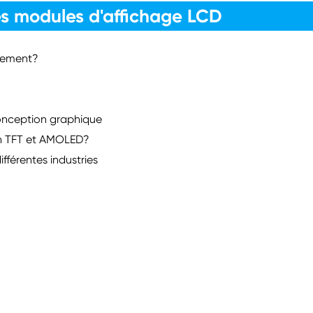
s modules d'affichage LCD
issement?
onception graphique
an TFT et AMOLED?
fférentes industries