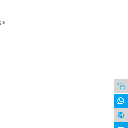
gie


