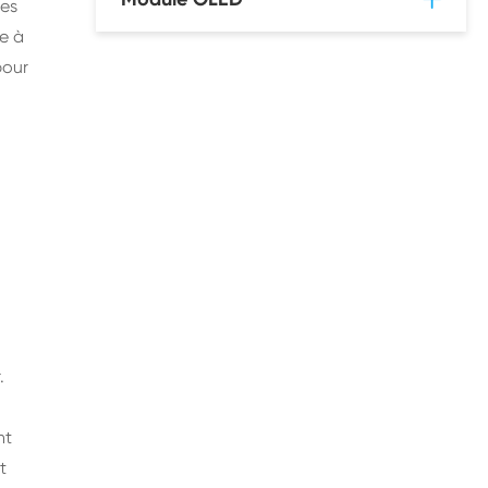
Les
e à
pour
.
nt
t