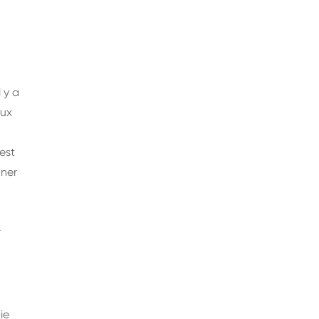
 y a
aux
est
nner
r
ie