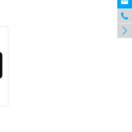


