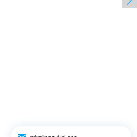

sales@zhunyikeji.com