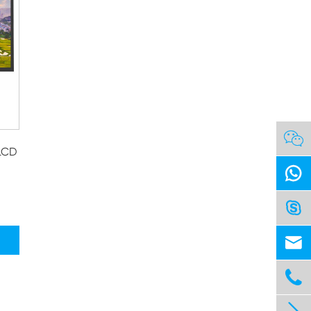

 LCD



