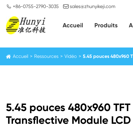


+86-0755-2790-3035
sales@zhunyikeji.com
Accueil
Produits
A
Accueil
Ressources
Vidéo
5.45 pouces 480x960 TF
5.45 pouces 480x960 TFT 
Transflective Module LCD 