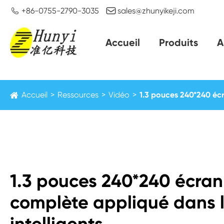


+86-0755-2790-3035
sales@zhunyikeji.com
Accueil
Produits
A
Accueil
Ressources
Vidéo
1.3 pouces 240*240 écr
1.3 pouces 240*240 écran
complète appliqué dans 
intelligents