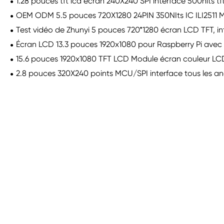
1.28 pouces tft lcd écran 240X240 SPI interface 500nits t
OEM ODM 5.5 pouces 720X1280 24PIN 350NIts IC ILI2511 MI
Test vidéo de Zhunyi 5 pouces 720*1280 écran LCD TFT, int
Écran LCD 13.3 pouces 1920x1080 pour Raspberry Pi avec 
15.6 pouces 1920x1080 TFT LCD Module écran couleur LCD
2.8 pouces 320X240 points MCU/SPI interface tous les ang