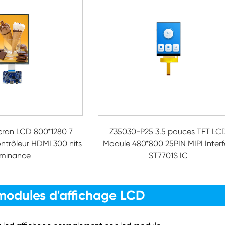
ran LCD 800*1280 7
Z35030-P25 3.5 pouces TFT LC
ntrôleur HDMI 300 nits
Module 480*800 25PIN MIPI Inter
uminance
ST7701S IC
modules d'affichage LCD