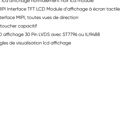
ft lcd affichage normalement noir lcd module
PI Interface TFT LCD Module d'affichage à écran tactile
erface MIPI, toutes vues de direction
toucher capacitif
 affichage 30 Pin LVDS avec ST7796 ou ILI9488
les de visualisation lcd affichage