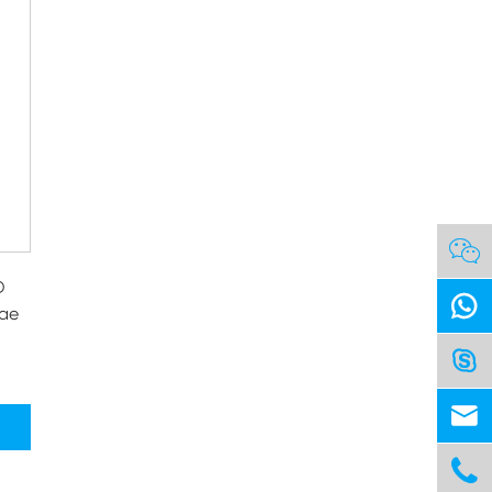

D

fae


