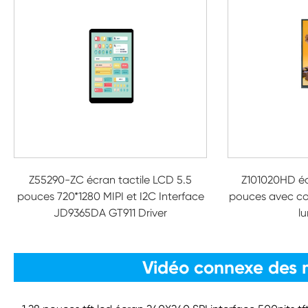
Z55290-ZC écran tactile LCD 5.5
Z101020HD éc
pouces 720*1280 MIPI et I2C Interface
pouces avec co
JD9365DA GT911 Driver
l
Vidéo connexe des 