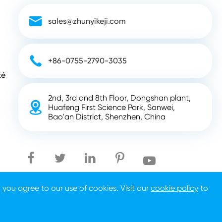

sales@zhunyikeji.com

+86-0755-2790-3035
té
2nd, 3rd and 8th Floor, Dongshan plant,

Huafeng First Science Park, Sanwei,
Bao'an District, Shenzhen, China
, you agree to our use of cookies. Visit our
cookie policy
to