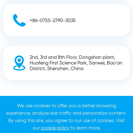

+86-0755-2790-3035
2nd, 3rd and 8th Floor, Dongshan plant,

Huafeng First Science Park, Sanwei, Bao'an
District, Shenzhen, China
Droit d'auteur ©
Shenzhen Zhunyi Technology Co., Ltd.
We use cookies to offer you a better browsing
Tous droits réservés.
experience, analyze site traffic and personalize content.
Plan du site
Politique de confidentialité
By using this site, you agree to our use of cookies. Visit
our
cookie policy
to learn more.