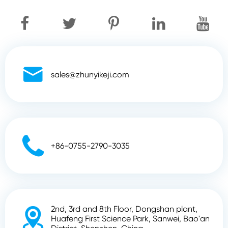

sales@zhunyikeji.com

+86-0755-2790-3035
2nd, 3rd and 8th Floor, Dongshan plant,

Huafeng First Science Park, Sanwei, Bao'an