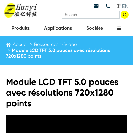
EN



Produits
Applications
Société
Accueil
Ressources
Vidéo
Module LCD TFT 5.0 pouces avec résolutions
720x1280 points
Module LCD TFT 5.0 pouces
avec résolutions 720x1280
points